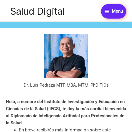
Ir
Salud Digital
al
Menú
contenido
Diplomado en Inteligencia Artificial para Profesionales de la Salud​
Dr. Luis Pedraza MTF, MBA, MTM, PhD TICs
Hola, a nombre del Instituto de Investigación y Educación en
Ciencias de la Salud (IIECS), te doy la más cordial bienvenida
al Diplomado de Inteligencia Artificial para Profesionales de
la Salud.
En breve recibirás más informacion sobre este